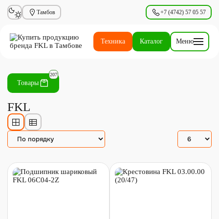
Тамбов
+7 (4742) 57 05 57
Техника
Каталог
Меню
207
Товары
FKL